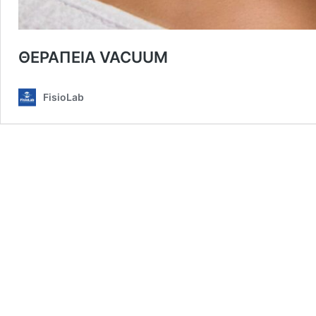
ΘΕΡΑΠΕΙΑ VACUUM
FisioLab