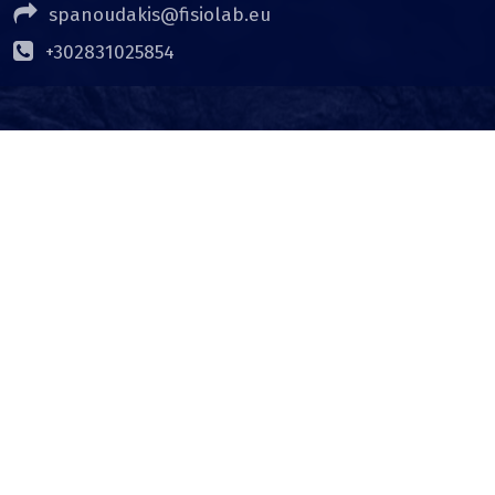
spanoudakis@fisiolab.eu
+302831025854