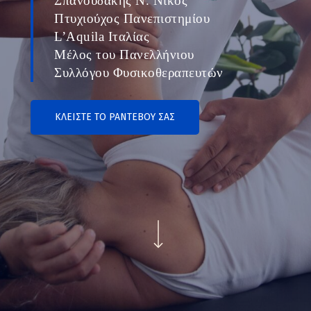
Σπανουδάκης Ν. Νίκος
Πτυχιούχος Πανεπιστημίου
L’Aquila Ιταλίας
Μέλος του Πανελλήνιου
Συλλόγου Φυσικοθεραπευτών
ΚΛΕΙΣΤΕ ΤΟ ΡΑΝΤΕΒΟΥ ΣΑΣ
Navigate to the next section