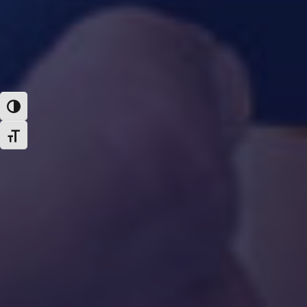
Εναλλαγή Υψηλής Αντίθεσης
Εναλλαγή Μεγέθους Γραμμάτων